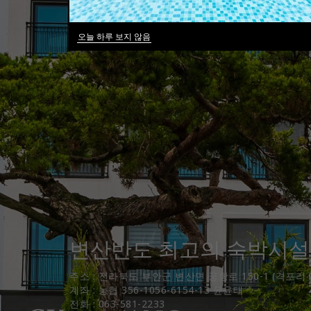
오늘 하루 보지 않음
변산반도 최고의 숙박시설
주소 : 전라북도 부안군 변산면 궁항로 150-1 (격포리 7
계좌 : 농협 356-1056-6154-13 윤윤태
전화 : 063-581-2233