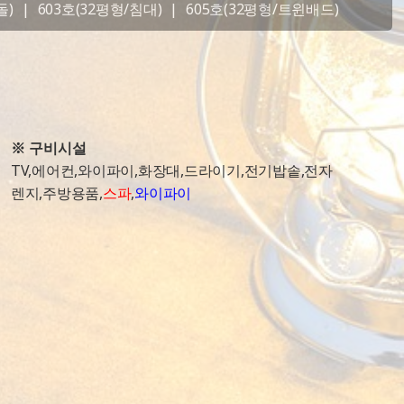
돌)
|
603호(32평형/침대)
|
605호(32평형/트윈배드)
※ 구비시설
TV,에어컨,와이파이,화장대,드라이기,전기밥솥,전자
렌지,주방용품,
스파
,
와이파이