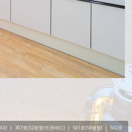
침대)
|
307호(32평형/트윈배드)
|
501호(50평형)
|
502호