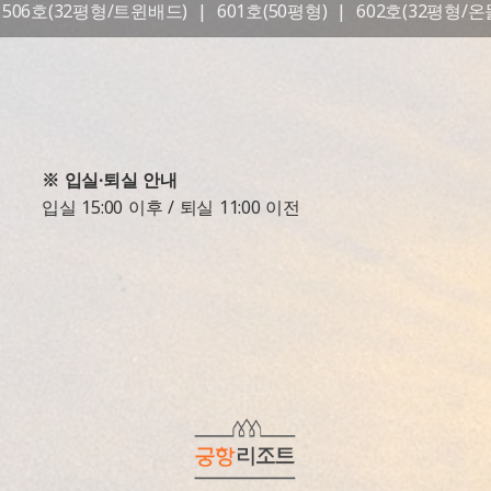
506호(32평형/트윈배드)
|
601호(50평형)
|
602호(32평형/온
※ 입실·퇴실 안내
입실 15:00 이후 / 퇴실 11:00 이전